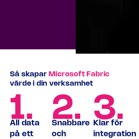
Så skapar
Microsoft Fabric
värde i din verksamhet
1.
2.
3.
All data
Snabbare
Klar för
på ett
och
integration