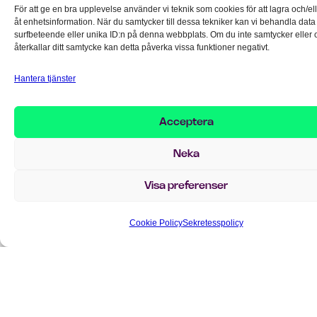
För att ge en bra upplevelse använder vi teknik som cookies för att lagra och/e
åt enhetsinformation. När du samtycker till dessa tekniker kan vi behandla dat
Jag hjälper er!
surfbeteende eller unika ID:n på denna webbplats. Om du inte samtycker eller
Thomas Olofsson
återkallar ditt samtycke kan detta påverka vissa funktioner negativt.
Business Area Manager Dynamics
Hantera tjänster
KONTAKTA THOMAS
Acceptera
Neka
Data
Olika
Svårt
Höga
Svårt
finns
definitioner
att
kostnader
att
Visa preferenser
utspridd
av
analysera
för
komma
i
nyckeltal
och
dataplattforma
igång
Cookie Policy
Sekretesspolicy
silos
agera
och
med
Olika
i
underhåll
moder
Olika
delar
tid
analysl
Distribuerade
team
av
Rapporter
Många
plattformar
jobbar
verksamheten