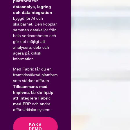
plattform för
dataanalys, lagring
och dataintegration
–
byggd för AI och
skalbarhet. Den kopplar
samman datakällor från
hela verksamheten och
gör det möjligt att
analysera, dela och
agera på kritisk
information.
Med Fabric får du en
framtidssäkrad plattform
som stärker affären.
Tillsammans med
Implema får du hjälp
att integrera Fabric
med ERP
och andra
affärskritiska system.
BOKA
DEMO