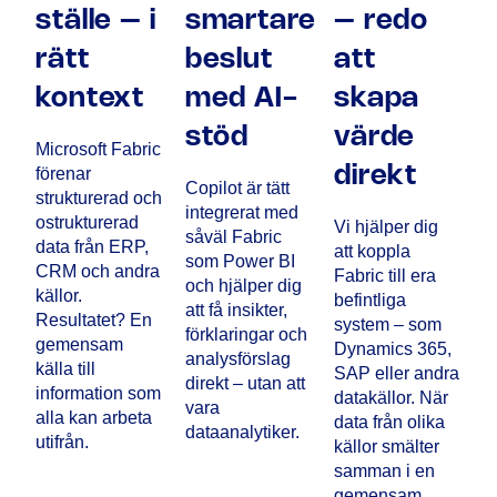
ställe – i
smartare
– redo
rätt
beslut
att
kontext
med AI-
skapa
stöd
värde
Microsoft Fabric
förenar
direkt
Copilot är tätt
strukturerad och
integrerat med
ostrukturerad
Vi hjälper dig
såväl Fabric
data från ERP,
att koppla
som Power BI
CRM och andra
Fabric till era
och hjälper dig
källor.
befintliga
att få insikter,
Resultatet? En
system – som
förklaringar och
gemensam
Dynamics 365,
analysförslag
källa till
SAP eller andra
direkt – utan att
information som
datakällor. När
vara
alla kan arbeta
data från olika
dataanalytiker.
utifrån.
källor smälter
samman i en
gemensam