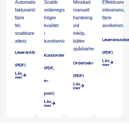
Automatiserad
Snabb
Minskad
Effektivare
fakturainläsning,
orderregistrering,
manuell
inleverans,
färre
högre
hantering
färre
fel,
kvalitet
vid
avvikelser.
snabbare
i
inköp,
Leveransavise
attest.
kundservice.
bättre
spårbarhet.
Leverantörsfakturor
(PDF)
Kundorder
Läs
Orderbekräftelser
mer
(PDF)
(PDF,
Läs
(PDF)
mer
e-
Läs
mer
post)
Läs
mer