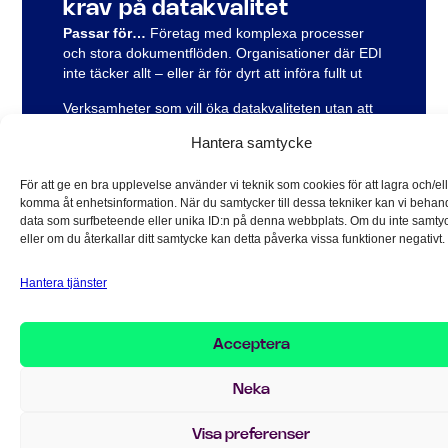
krav på datakvalitet
Passar för…
Företag med komplexa processer
och stora dokumentflöden. Organisationer där EDI
inte täcker allt – eller är för dyrt att införa fullt ut
Verksamheter som vill öka datakvaliteten utan att
bygga om allt. Bolag som vill frigöra tid i ekonomi,
Hantera samtycke
inköp, logistik och kundservice.
För att ge en bra upplevelse använder vi teknik som cookies för att lagra och/el
KONTAKTA OSS
komma åt enhetsinformation. När du samtycker till dessa tekniker kan vi behan
data som surfbeteende eller unika ID:n på denna webbplats. Om du inte samty
eller om du återkallar ditt samtycke kan detta påverka vissa funktioner negativt.
Hantera tjänster
Acceptera
Neka
Visa preferenser