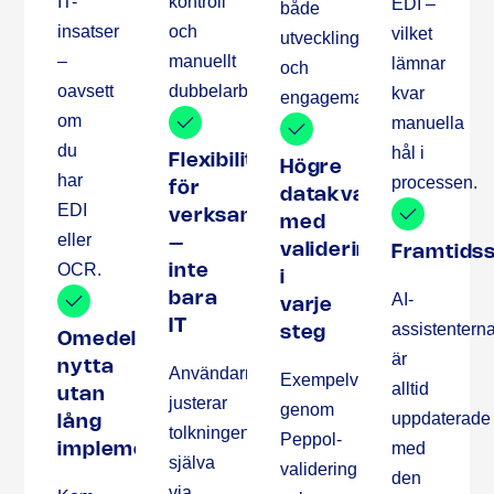
IT-
kontroll
EDI –
både
insatser
och
vilket
utveckling
–
manuellt
lämnar
och
oavsett
dubbelarbete.
kvar
engagemang.
om
manuella
du
hål i
Flexibilitet
Högre
har
processen.
för
datakvalitet
EDI
verksamheten
med
eller
–
validering
Framtids
OCR.
inte
i
AI-
bara
varje
IT
assistentern
steg
Omedelbar
är
nytta
Användarna
Exempelvis
alltid
utan
justerar
genom
uppdaterade
lång
tolkningen
Peppol-
med
implementationstid
själva
validering
den
via