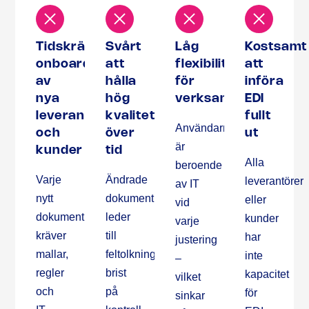
Tidskrävande
Svårt
Låg
Kostsamt
onboarding
att
flexibilitet
att
av
hålla
för
införa
nya
hög
verksamheten
EDI
leverantörer
kvalitet
fullt
Användarna
och
över
ut
är
kunder
tid
Alla
beroende
Varje
Ändrade
leverantörer
av IT
nytt
dokumentlayouter
eller
vid
dokument
leder
kunder
varje
kräver
till
har
justering
mallar,
feltolkningar,
inte
–
regler
brist
kapacitet
vilket
och
på
för
sinkar