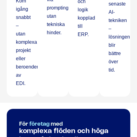
Kom
och
senaste
prompting,
igång
logik
AI-
utan
snabbt
kopplad
tekniken
tekniska
–
till
–
hinder.
utan
ERP.
lösningen
komplexa
blir
projekt
bättre
eller
över
beroenden
tid.
av
EDI.
För
företag
med
komplexa flöden och höga