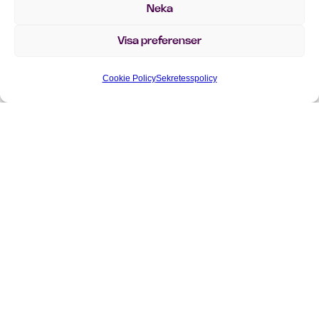
Neka
Visa preferenser
Cookie Policy
Sekretesspolicy
Nyfiken på mer?
Kontakta vårt team – vi hjälper dig gärna!
Oavsett om du har en fråga, vill veta mer om våra
lösningar eller bara är nyfiken på hur vi kan hjälpa ditt
företag, är du varmt välkommen att höra av dig.
info@implema.se
+46 8 503 124 00