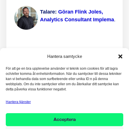
Talare:
Göran Flink Joles,
Analytics Consultant Implema
.
Läs mer om D365UG
här.
Hantera samtycke
Hoppas att vi ses där! Kom gärna förbi oss
och prata om hur man effektiviserar sina
För att ge en bra upplevelse använder vi teknik som cookies för att lagra
processer, Dynamic 365, Microsoft Fabric
och/eller komma åt enhetsinformation. När du samtycker till dessa tekniker
kan vi behandla data som surfbeteende eller unika ID:n på denna
eller AI.
webbplats. Om du inte samtycker eller om du återkallar ditt samtycke kan
detta påverka vissa funktioner negativt.
Hantera tjänster
DELA MED DIG:
Acceptera