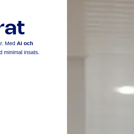
rat
ar. Med
AI och
d minimal insats.