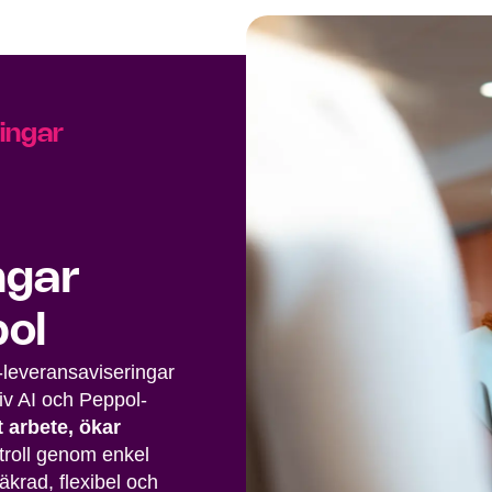
ingar
ngar
pol
leveransaviseringar
iv AI och Peppol-
 arbete, ökar
roll genom enkel
äkrad, flexibel och