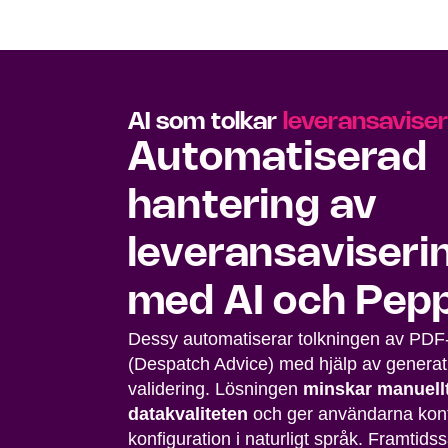
AI som tolkar
leveransaviser
Automatiserad
hantering av
leveransaviseri
med AI och Pep
Dessy automatiserar tolkningen av PDF-
(Despatch Advice) med hjälp av generat
validering. Lösningen
minskar manuellt
datakvaliteten
och ger användarna kont
konfiguration i naturligt språk. Framtidss