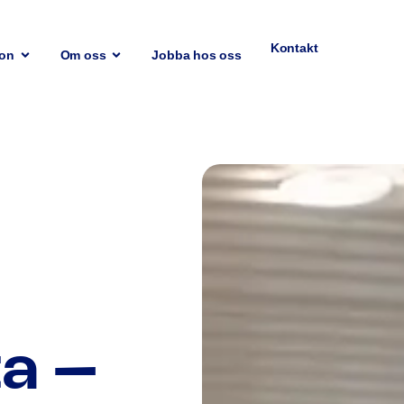
Kontakt
ion
Om oss
Jobba hos oss
ta –