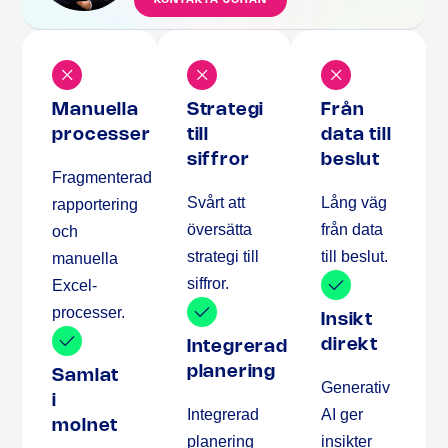
Manuella
Strategi
Från
processer
till
data till
siffror
beslut
Fragmenterad
Svårt att
Lång väg
rapportering
översätta
från data
och
strategi till
till beslut.
manuella
siffror.
Excel-
processer.
Insikt
direkt
Integrerad
planering
Samlat
Generativ
i
Integrerad
AI ger
molnet
planering
insikter