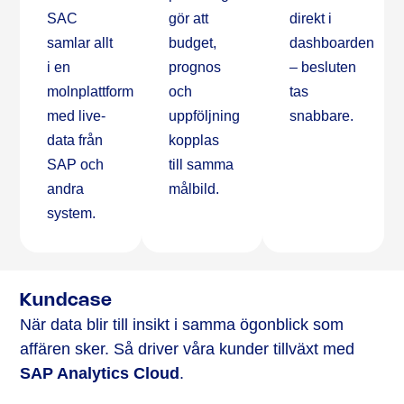
SAC
gör att
direkt i
samlar allt
budget,
dashboarden
i en
prognos
– besluten
molnplattform
och
tas
med live-
uppföljning
snabbare.
data från
kopplas
SAP och
till samma
andra
målbild.
system.
Kundcase
När data blir till insikt i samma ögonblick som
affären sker. Så driver våra kunder tillväxt med
SAP Analytics Cloud
.