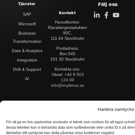
Tjänster
Följ oss
Kontakt
SAP
Huvudkontor:
Microsoft
Klarabergs­viadukten
90C,
Business
111 64 Stockholm
Transformation
Postadress:
Data & Analytics
Box 545
101 30 Stockholm
Integration
Kontakta oss:
Drift & Support
Växel:
+46 8 503
AI
124 00
info@implema.se
Hantera samtycke
Visselblåsarpolicy
Cookiepolicy
Sekretesspolicy
För att ge en bra upplevelse använder vi teknik som cookies för att lagra och/e
dessa tekniker kan vi behandla data som surfbeteende eller unika ID:n på den
Ansvarsfriskrivning
återkallar ditt samtycke kan detta påverka vissa funktioner negativt.