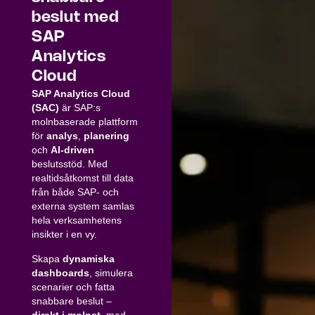
beslut med
SAP
Analytics
Cloud
SAP Analytics Cloud
(SAC)
är SAP:s
molnbaserade plattform
för
analys
,
planering
och
AI-driven
beslutsstöd. Med
realtidsåtkomst till data
från både SAP- och
externa system samlas
hela verksamhetens
insikter i en vy.
Skapa
dynamiska
dashboards
, simulera
scenarier och fatta
snabbare beslut –
direkt i molnet
, med