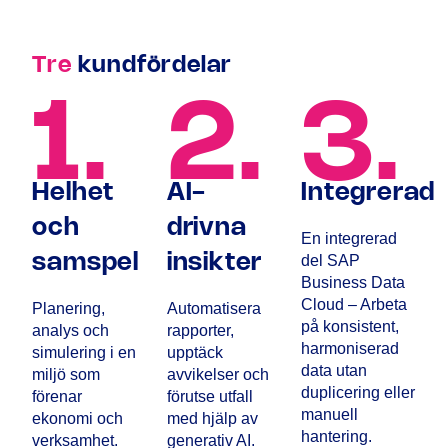
Tre
kundfördelar
1.
2.
3.
Helhet
AI-
Integrerad
och
drivna
En integrerad
samspel
insikter
del SAP
Business Data
Cloud – Arbeta
Planering,
Automatisera
på konsistent,
analys och
rapporter,
harmoniserad
simulering i en
upptäck
data utan
miljö som
avvikelser och
duplicering eller
förenar
förutse utfall
manuell
ekonomi och
med hjälp av
hantering.
verksamhet.
generativ AI.