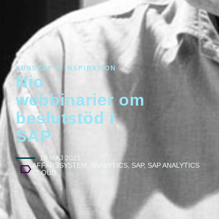
KUNSKAP & INSPIRATION
Nio
webbinarier om
beslutstöd i
SAP
10 MAJ 2021
AFFÄRSSYSTEM
,
ANALYTICS
,
SAP
,
SAP ANALYTICS
CLOUD