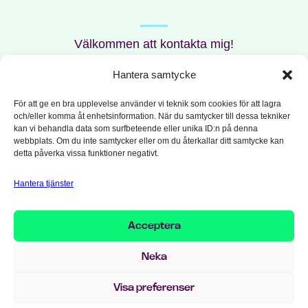
Välkommen att kontakta mig!
Hantera samtycke
För att ge en bra upplevelse använder vi teknik som cookies för att lagra
och/eller komma åt enhetsinformation. När du samtycker till dessa tekniker
kan vi behandla data som surfbeteende eller unika ID:n på denna
RELATERADE LÖSNINGAR
webbplats. Om du inte samtycker eller om du återkallar ditt samtycke kan
detta påverka vissa funktioner negativt.
Hantera tjänster
DELA MED DIG
Acceptera
Neka
RELATERAT INNEHÅLL
Visa preferenser