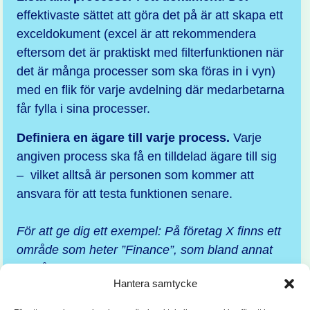
effektivaste sättet att göra det på är att skapa ett
exceldokument (excel är att rekommendera
eftersom det är praktiskt med filterfunktionen när
det är många processer som ska föras in i vyn)
med en flik för varje avdelning där medarbetarna
får fylla i sina processer.
Definiera en ägare till varje process.
Varje
angiven process ska få en tilldelad ägare till sig
– vilket alltså är personen som kommer att
ansvara för att testa funktionen senare.
För att ge dig ett exempel: På företag X finns ett
område som heter ”Finance”, som bland annat
består av en leverantörsreskontra-avdelning.
Hantera samtycke
Teamet på avdelningen består av tre personer,
och de ansvarar tillsammans för alla processer i