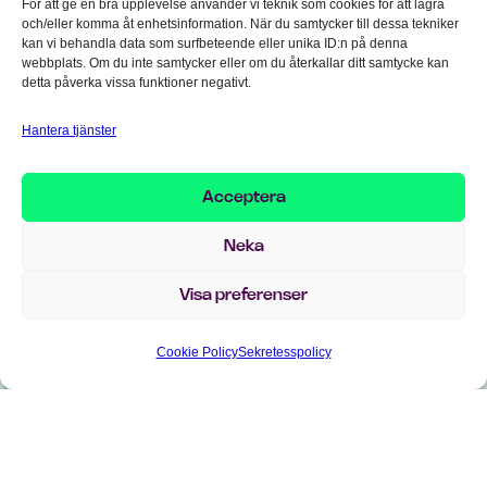
För att ge en bra upplevelse använder vi teknik som cookies för att lagra
systemet som hanterar bokföringen för
och/eller komma åt enhetsinformation. När du samtycker till dessa tekniker
kan vi behandla data som surfbeteende eller unika ID:n på denna
leverantörsfakturorna. Varje process som ingår i
webbplats. Om du inte samtycker eller om du återkallar ditt samtycke kan
den hanteringen – såsom att registrera en ny
detta påverka vissa funktioner negativt.
leverantör – läggs in i dokumentet, och en
Hantera tjänster
ansvarig i gruppen utses som testansvarig för
den funktionen.
Acceptera
Neka
Visa preferenser
Cookie Policy
Sekretesspolicy
Kartläggningen av alla processer för att
förbereda inför kommande testscenarion
# 3 – Se över er masterdata
Masterdata är företagets gemensamma data och