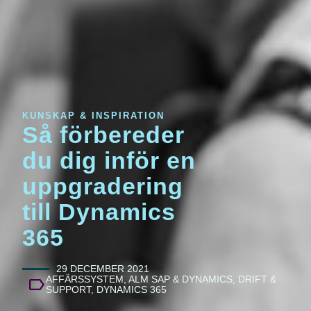
KUNSKAP & INSPIRATION
Så förbereder
du dig inför en
uppgradering
till Dynamics
365
29 DECEMBER 2021
AFFÄRSSYSTEM
,
ALM SAP & DYNAMICS
,
DRIFT &
SUPPORT
,
DYNAMICS 365