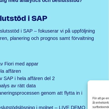
 dig med analytics och beslutsstöd?
lutstöd i SAP
slutsstöd i SAP – fokuserar vi på uppföljning
fären, planering och prognos samt förvaltning
av Fiori med appar
la affären
v SAP i hela affären del 2
alys av rätt data
neringsprocessen genom att flytta in i
För att ge e
åt enhetsinf
beslutstödslösning i molnet – LIVE DEMO
surfbeteende