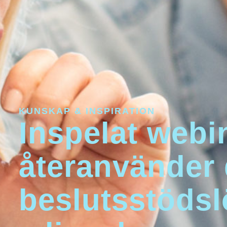
KUNSKAP & INSPIRATION
Inspelat webi
återanvänder 
beslutsstödsl