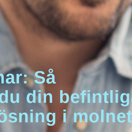
nar: Så
du din befintli
ösning i molne