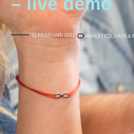
– live demo
11 FEBRUARI 2021
ANALYTICS
,
DATA & 