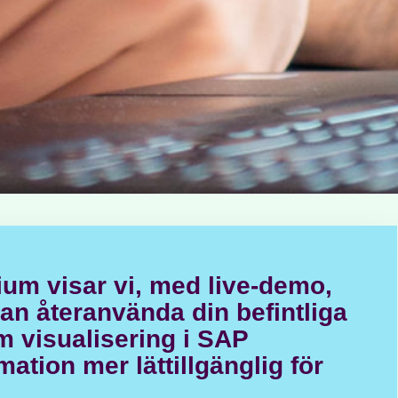
ium visar vi, med live-demo,
an återanvända din befintliga
m visualisering i SAP
ation mer lättillgänglig för