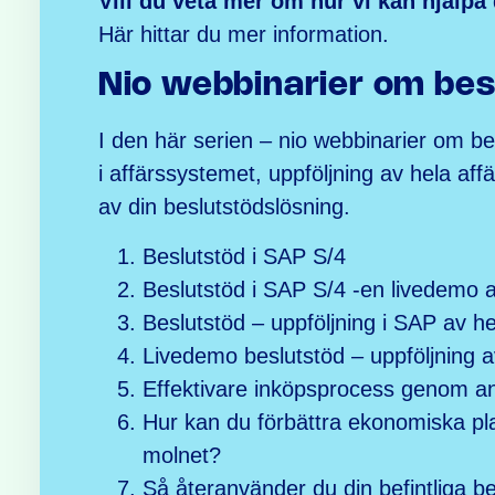
Vill du veta mer om hur vi kan hjälpa
Här
hittar du mer information.
Nio webbinarier om bes
I den här serien – nio webbinarier om be
i affärssystemet, uppföljning av hela af
av din beslutstödslösning.
Beslutstöd i SAP S/4
Beslutstöd i SAP S/4 -en livedemo 
Beslutstöd – uppföljning i SAP av he
Livedemo beslutstöd – uppföljning a
Effektivare inköpsprocess genom an
Hur kan du förbättra ekonomiska pla
molnet?
Så återanvänder du din befintliga 