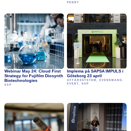
PENNY
Webinar May 24: Cloud First
Implema på SAPSA IMPULS i
Strategy for Fujifilm Diosynth
Göteborg 23 april
Biotechnologies
AFFÄRSSYSTEM
,
EVENEMANG
,
EVENT
,
SAP
SAP