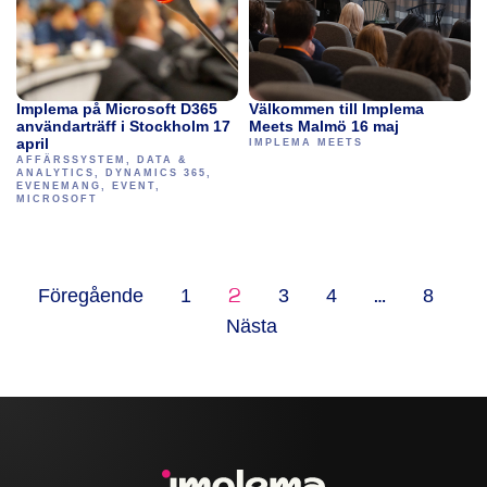
Implema på Microsoft D365
Välkommen till Implema
användarträff i Stockholm 17
Meets Malmö 16 maj
april
IMPLEMA MEETS
AFFÄRSSYSTEM
,
DATA &
ANALYTICS
,
DYNAMICS 365
,
EVENEMANG
,
EVENT
,
MICROSOFT
Föregående
1
3
4
8
2
…
Nästa