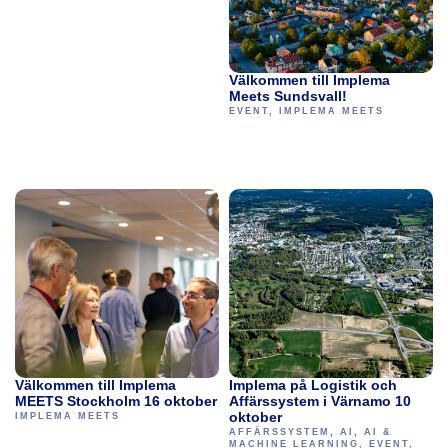
Välkommen till Implema
Meets Sundsvall!
EVENT
,
IMPLEMA MEETS
Välkommen till Implema
Implema på Logistik och
MEETS Stockholm 16 oktober
Affärssystem i Värnamo 10
oktober
IMPLEMA MEETS
AFFÄRSSYSTEM
,
AI
,
AI &
MACHINE LEARNING
,
EVENT
,