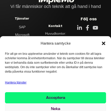
Vi får människor och teknik att gå hand i hand
Tjänster
Följ oss
Kontakt
SAP
Huvudkontor:
Microsoft
Klarabergs­viadukten
90C,
Business
Hantera samtycke
111 64 Stockholm
Transformation
För att ge en bra upplevelse använder vi teknik som cookies för att lagra
Postadress:
Data & Analytics
och/eller komma åt enhetsinformation. När du samtycker till dessa tekniker
Box 545
kan vi behandla data som surfbeteende eller unika ID:n på denna
101 30 Stockholm
Integration
webbplats. Om du inte samtycker eller om du återkallar ditt samtycke kan
detta påverka vissa funktioner negativt.
Kontakta oss:
Drift & Support
Växel:
+46 8 503
AI
124 00
Hantera tjänster
info@implema.se
Acceptera
Neka