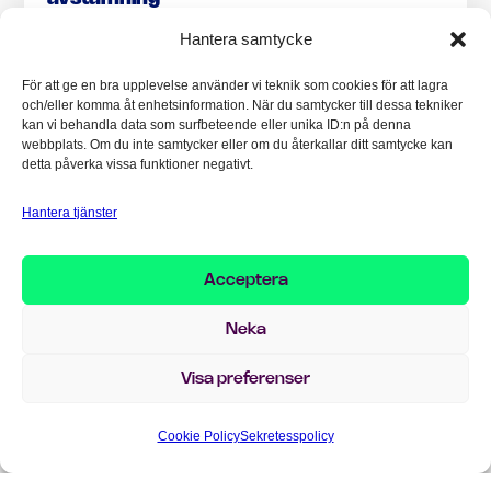
Hantera samtycke
Bankfilsöverföring och automatiserad
avstämning är just nu ett av de mest
För att ge en bra upplevelse använder vi teknik som cookies för att lagra
efterfrågade områdena bland D365-
och/eller komma åt enhetsinformation. När du samtycker till dessa tekniker
kan vi behandla data som surfbeteende eller unika ID:n på denna
användare och högaktuellt för alla som
webbplats. Om du inte samtycker eller om du återkallar ditt samtycke kan
arbetar med ekonomi i D365.
Nya bankkrav
detta påverka vissa funktioner negativt.
och PSD2 gör att många företag ser över
Hantera tjänster
hur de hanterar sina betalningar och
kontoutdrag
Acceptera
Vi visar hur
du kopplar
Dynamics 365
direkt till banken
och låter betalningar,
Neka
avstämningar och rapporter skötas
Visa preferenser
automatiskt –
utan manuella steg eller
bankinloggningar.
Cookie Policy
Sekretesspolicy
Du får med dig konkreta exempel från