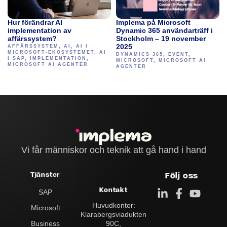
Hur förändrar AI
Implema på Microsoft
implementation av
Dynamic 365 användarträff i
affärssystem?
Stockholm – 19 november
2025
AFFÄRSSYSTEM
,
AI
,
AI I
MICROSOFT-EKOSYSTEMET
,
AI
DYNAMICS 365
,
EVENT
,
I SAP
,
IMPLEMENTATION
,
MICROSOFT
,
MICROSOFT AI
MICROSOFT AI AGENTER
AGENTER
Vi får människor och teknik att gå hand i hand
Tjänster
Följ oss
Kontakt
SAP
Huvudkontor:
Microsoft
Klarabergs­viadukten
90C,
Business