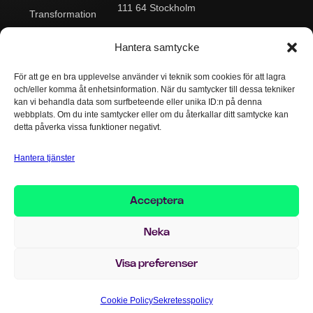
111 64 Stockholm
Transformation
Postadress:
Data & Analytics
Box 545
Hantera samtycke
101 30 Stockholm
Integration
För att ge en bra upplevelse använder vi teknik som cookies för att lagra
Kontakta oss:
Drift & Support
och/eller komma åt enhetsinformation. När du samtycker till dessa tekniker
Växel:
+46 8 503
AI
kan vi behandla data som surfbeteende eller unika ID:n på denna
124 00
webbplats. Om du inte samtycker eller om du återkallar ditt samtycke kan
info@implema.se
detta påverka vissa funktioner negativt.
Hantera tjänster
Visselblåsarpolicy
Cookiepolicy
Sekretesspolicy
Acceptera
Ansvarsfriskrivning
Neka
Upphovsrätten för delar av detta innehåll tillhör © 1997–2026 Implema
AB.
Innehållet är tillgängligt under Creative Commons-licens.
Visa preferenser
Made by Compani 56
Cookie Policy
Sekretesspolicy