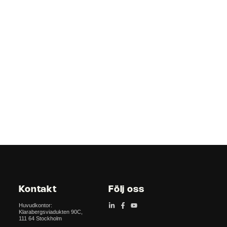
Kontakt
Följ oss
Huvudkontor:
Klarabergs­viadukten 90C,
111 64 Stockholm