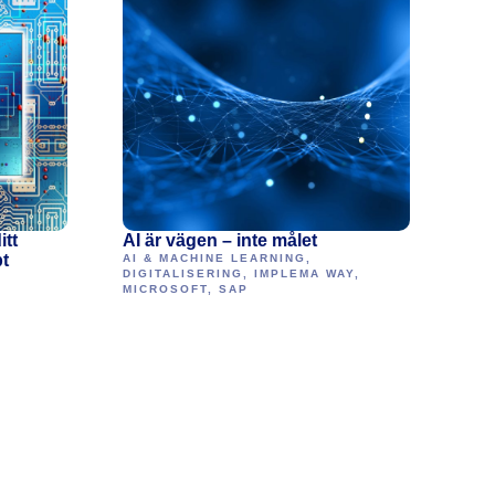
tt
AI är vägen – inte målet
pt
AI & MACHINE LEARNING
,
DIGITALISERING
,
IMPLEMA WAY
,
MICROSOFT
,
SAP