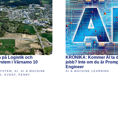
 på Logistik och
KRÖNIKA: Kommer AI ta di
ystem i Värnamo 10
jobb? Inte om du är Prom
r
Engineer
SYSTEM
,
AI
,
AI & MACHINE
AI & MACHINE LEARNING
G
,
EVENT
,
PENNY