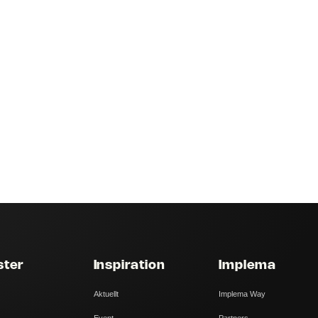
ster
Inspiration
Implema
Aktuellt
Implema Way