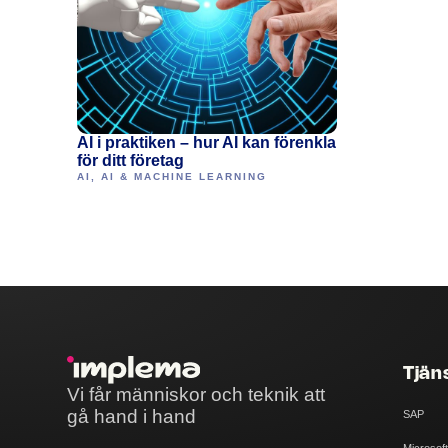
AI i praktiken – hur AI kan förenkla
för ditt företag
AI
,
AI & MACHINE LEARNING
Tjän
Vi får människor och teknik att
gå hand i hand
SAP