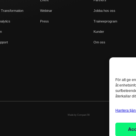
Event
Partners
 Transformation
Webinar
Jobba hos oss
alytics
Press
Traineeprogram
on
Kunder
upport
Om oss
För att ge e
åt enhetsinf
surfbeteende
återkallar d
Hantera tjän
Made by Compani 56
Ac