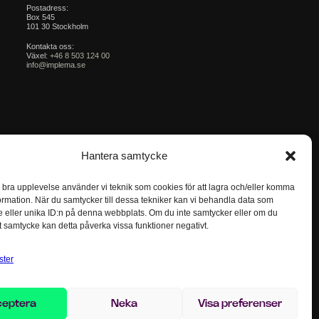
Postadress:
Box 545
101 30 Stockholm
Kontakta oss:
Växel:
+46 8 503 124 00
info@implema.se
Hantera samtycke
n bra upplevelse använder vi teknik som cookies för att lagra och/eller komma
ormation. När du samtycker till dessa tekniker kan vi behandla data som
 eller unika ID:n på denna webbplats. Om du inte samtycker eller om du
itt samtycke kan detta påverka vissa funktioner negativt.
ster
ceptera
Neka
Visa preferenser