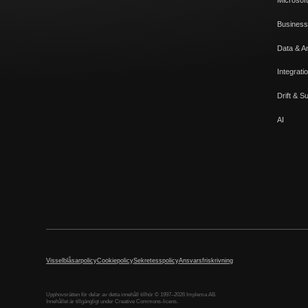
Microsoft
Business
Data & An
Integrati
Drift & S
AI
Visselblåsarpolicy
Cookiepolicy
Sekretesspolicy
Ansvarsfriskrivning
Upphovsrätten för delar av detta innehåll tillhör © 1997–2026 Implema AB.
Innehållet är tillgängligt under Creative Commons-licens.