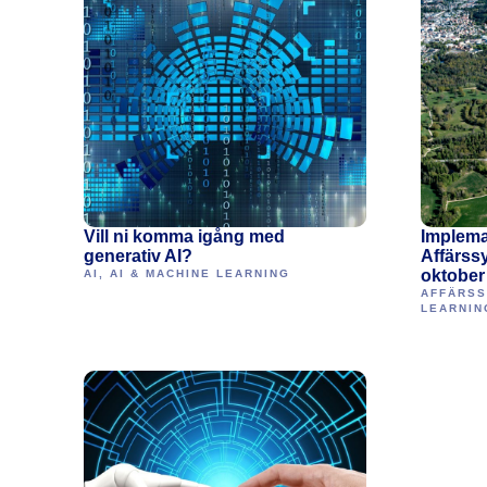
Vill ni komma igång med
Implema
generativ AI?
Affärss
oktobe
AI
,
AI & MACHINE LEARNING
AFFÄRS
LEARNIN