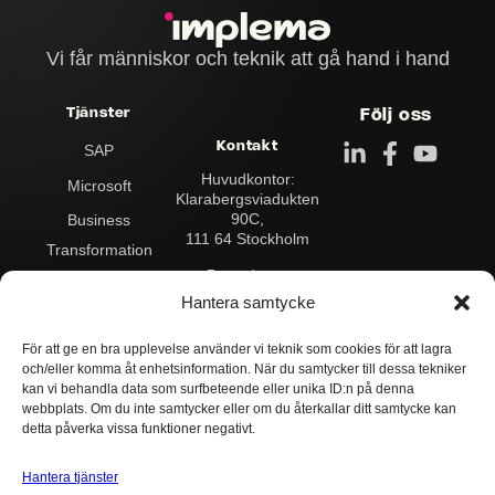
Vi får människor och teknik att gå hand i hand
Tjänster
Följ oss
Kontakt
SAP
Huvudkontor:
Microsoft
Klarabergs­viadukten
90C,
Business
111 64 Stockholm
Transformation
Postadress:
Data & Analytics
Box 545
Hantera samtycke
101 30 Stockholm
Integration
För att ge en bra upplevelse använder vi teknik som cookies för att lagra
Kontakta oss:
Drift & Support
och/eller komma åt enhetsinformation. När du samtycker till dessa tekniker
Växel:
+46 8 503
AI
kan vi behandla data som surfbeteende eller unika ID:n på denna
124 00
webbplats. Om du inte samtycker eller om du återkallar ditt samtycke kan
info@implema.se
detta påverka vissa funktioner negativt.
Hantera tjänster