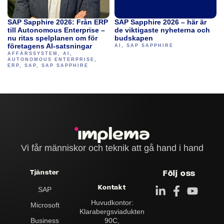
SAP Sapphire 2026: Från ERP
SAP Sapphire 2026 – här är
till Autonomous Enterprise –
de viktigaste nyheterna och
nu ritas spelplanen om för
budskapen
företagens AI-satsningar
AI
,
SAP SAPPHIRE
AFFÄRSSYSTEM
,
AI
,
AUTONOMOUS ENTERPRISE
,
ERP
,
SAP
,
SAP SAPPHIRE
Vi får människor och teknik att gå hand i hand
Tjänster
Följ oss
Kontakt
SAP
Huvudkontor:
Microsoft
Klarabergs­viadukten
90C,
Business