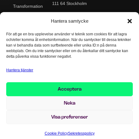
111 64 Stockholm
Transformation
Postadress:
Data & Analytics
Box 545
Hantera samtycke
101 30 Stockholm
Integration
För att ge en bra upplevelse använder vi teknik som cookies för att lagra
Kontakta oss:
Drift & Support
och/eller komma åt enhetsinformation. När du samtycker till dessa tekniker
Växel:
+46 8 503
AI
kan vi behandla data som surfbeteende eller unika ID:n på denna
124 00
webbplats. Om du inte samtycker eller om du återkallar ditt samtycke kan
info@implema.se
detta påverka vissa funktioner negativt.
Hantera tjänster
Visselblåsarpolicy
Cookiepolicy
Sekretesspolicy
Acceptera
Ansvarsfriskrivning
Neka
Upphovsrätten för delar av detta innehåll tillhör © 1997–2026 Implema
AB.
Innehållet är tillgängligt under Creative Commons-licens.
Visa preferenser
Made by Compani 56
Cookie Policy
Sekretesspolicy