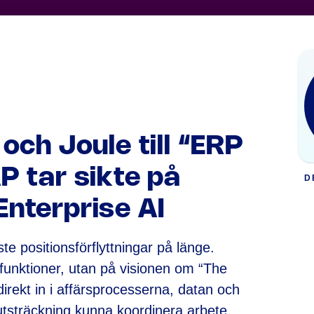
 och Joule till “ERP
P tar sikte på
D
Enterprise AI
te positionsförflyttningar på länge.
-funktioner, utan på visionen om “The
rekt in i affärsprocesserna, datan och
e utsträckning kunna koordinera arbete,