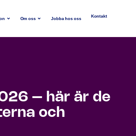
Kontakt
ion
Om oss
Jobba hos oss
026 – här är de
terna och