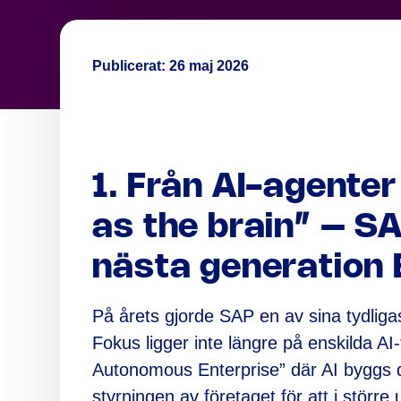
Publicerat:
26 maj 2026
1. Från AI-agenter
as the brain” – SA
nästa generation 
På årets gjorde SAP en av sina tydligas
Fokus ligger inte längre på enskilda AI
Autonomous Enterprise” där AI byggs di
styrningen av företaget för att i störr