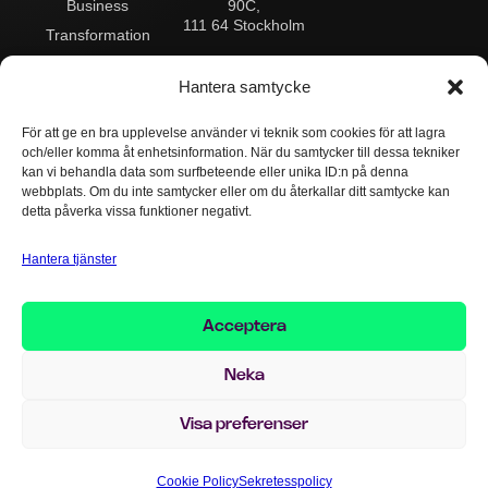
90C,
Business
111 64 Stockholm
Transformation
Postadress:
Data & Analytics
Box 545
Hantera samtycke
101 30 Stockholm
Integration
För att ge en bra upplevelse använder vi teknik som cookies för att lagra
Kontakta oss:
Drift & Support
och/eller komma åt enhetsinformation. När du samtycker till dessa tekniker
Växel:
+46 8 503
AI
kan vi behandla data som surfbeteende eller unika ID:n på denna
124 00
webbplats. Om du inte samtycker eller om du återkallar ditt samtycke kan
info@implema.se
detta påverka vissa funktioner negativt.
Hantera tjänster
Visselblåsarpolicy
Cookiepolicy
Sekretesspolicy
Acceptera
Ansvarsfriskrivning
Neka
Upphovsrätten för delar av detta innehåll tillhör © 1997–2026 Implema
AB.
Innehållet är tillgängligt under Creative Commons-licens.
Visa preferenser
Made by Compani 56
Cookie Policy
Sekretesspolicy