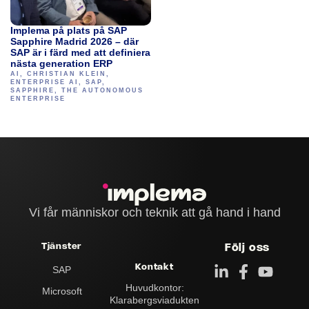
Implema på plats på SAP
Sapphire Madrid 2026 – där
SAP är i färd med att definiera
nästa generation ERP
AI
,
CHRISTIAN KLEIN
,
ENTERPRISE AI
,
SAP
,
SAPPHIRE
,
THE AUTONOMOUS
ENTERPRISE
Vi får människor och teknik att gå hand i hand
Tjänster
Följ oss
Kontakt
SAP
Huvudkontor:
Microsoft
Klarabergs­viadukten