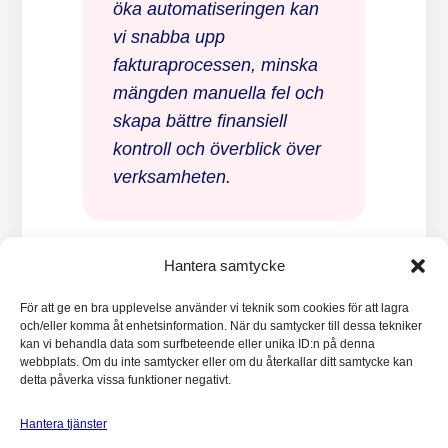
öka automatiseringen kan
vi snabba upp
fakturaprocessen, minska
mängden manuella fel och
skapa bättre finansiell
kontroll och överblick över
verksamheten.
Hantera samtycke
På Implema ser vi idag att
många företag efterfrågar
För att ge en bra upplevelse använder vi teknik som cookies för att lagra
och/eller komma åt enhetsinformation. När du samtycker till dessa tekniker
stöd i hur de kan
kan vi behandla data som surfbeteende eller unika ID:n på denna
webbplats. Om du inte samtycker eller om du återkallar ditt samtycke kan
automatisera
detta påverka vissa funktioner negativt.
fakturahanteringen och
integrera den med
Hantera tjänster