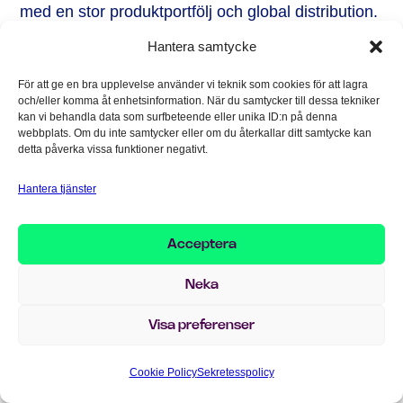
med en stor produktportfölj och global distribution.
För ett bolag med många produkter blir effektiv
Hantera samtycke
produktinformation, lagerkontroll och spårbarhet
avgörande.
För att ge en bra upplevelse använder vi teknik som cookies för att lagra
och/eller komma åt enhetsinformation. När du samtycker till dessa tekniker
kan vi behandla data som surfbeteende eller unika ID:n på denna
Genom att
använda Microsoft Dynamics 365
webbplats. Om du inte samtycker eller om du återkallar ditt samtycke kan
kan Atlas Antibodies skapa en mer stabil och
detta påverka vissa funktioner negativt.
skalbar plattform för sin verksamhet
. Systemet
Hantera tjänster
stödjer viktiga processer som produktion,
lagerhållning, produktdata och spårbarhet.
Acceptera
Bolag
Utmanin
Lösning
Affärsvär
Neka
g
de
Atlas
Många
Microsof
Bättre
Visa preferenser
Antibodi
produkte
t
struktur,
es
r,
Dynamic
kontroll
Cookie Policy
Sekretesspolicy
globala
s 365
och