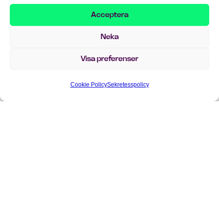
lösningar eller bara är nyfiken på hur vi kan hjälpa ditt
Acceptera
företag, är du varmt välkommen att höra av dig.
Neka
info@implema.se
+46 8 503 124 00
Visa preferenser
Kontakta oss direkt i formuläret
Cookie Policy
Sekretesspolicy
nedan!
Förnamn
*
Efternamn
*
E-post
*