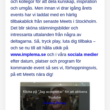
och kollegor för att dela kunskap, inspiration
och umgås. Men innan vi drar igång årets
events har vi laddat med en härlig
tillbakablick från senaste Meets i Stockholm.
Det blir sköna stämningsbilder och
intressanta uttalanden från några av
deltagarna. Så, tryck play, luta dig tillbaka –
och se nu till att hålla utkik på
www.implema.se
och i våra
sociala medier
efter datum, platser och program för
kommande event så ses vi, förhoppningsvis,
på ett Meets nära dig!
Klicka på ”Jag accepterar” för att aktivera
Youtube
Cookie Policy