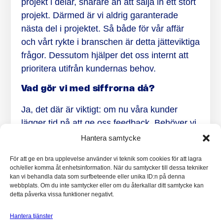
projekt i delar, snarare än att sälja in ett stort
projekt. Därmed är vi aldrig garanterade
nästa del i projektet. Så både för vår affär
och vårt rykte i branschen är detta jätteviktiga
frågor. Dessutom hjälper det oss internt att
prioritera utifrån kundernas behov.
Vad gör vi med siffrorna då?
Ja, det där är viktigt: om nu våra kunder
lägger tid på att ge oss feedback. Behöver vi
också lägga tid på att använda resultatet för
Hantera samtycke
att bli bättre. Mycket arbete görs redan i
För att ge en bra upplevelse använder vi teknik som cookies för att lagra
kundteamen med att ta tillvara på de insikter
och/eller komma åt enhetsinformation. När du samtycker till dessa tekniker
vi får, men nu vill vi göra mer. Därför har vi
kan vi behandla data som surfbeteende eller unika ID:n på denna
webbplats. Om du inte samtycker eller om du återkallar ditt samtycke kan
satt ihop ett centralt team, vars uppgift är att
detta påverka vissa funktioner negativt.
höja blicken och analysera resultatet även
från ett mer övergripande Implema-
Hantera tjänster