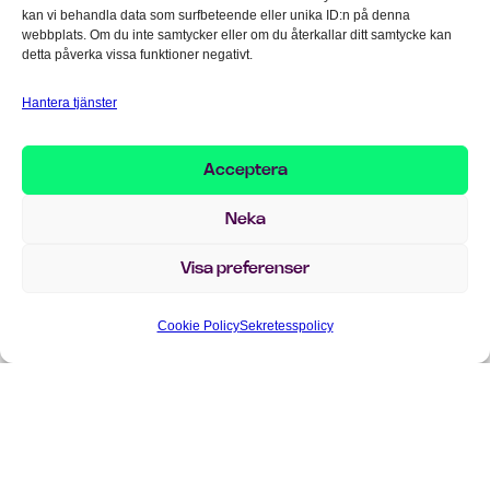
Var:
Implema, Djäknegatan 2A, 211 35
kan vi behandla data som surfbeteende eller unika ID:n på denna
Malmö
webbplats. Om du inte samtycker eller om du återkallar ditt samtycke kan
detta påverka vissa funktioner negativt.
Hantera tjänster
Klicka på ”Jag accepterar” för att aktivera
Youtube
Cookie Policy
Acceptera
Jag godkänner
Neka
Visa preferenser
För närvarande är Implema MEETS Malmö
fullsatt. Sätt gärna upp dig på väntlistan, så
Cookie Policy
Sekretesspolicy
hör vi av oss om det blir platser lediga. Tack
på förhand!