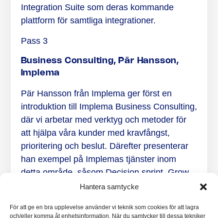
Integration Suite som deras kommande
plattform för samtliga integrationer.
Pass 3
Business Consulting, Pär Hansson,
Implema
Pär Hansson från Implema ger först en
introduktion till Implema Business Consulting,
där vi arbetar med verktyg och metoder för
att hjälpa våra kunder med kravfångst,
prioritering och beslut. Därefter presenterar
han exempel på Implemas tjänster inom
detta område, såsom Decision sprint, Grow
sprint, Design sprint och Project readiness.
Hantera samtycke
När:
Den 12 maj kl. 15.00
För att ge en bra upplevelse använder vi teknik som cookies för att lagra
och/eller komma åt enhetsinformation. När du samtycker till dessa tekniker