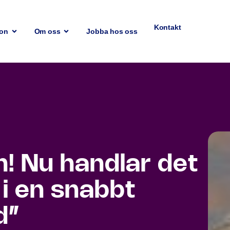
Kontakt
ion
Om oss
Jobba hos oss
! Nu handlar det
 i en snabbt
ld”