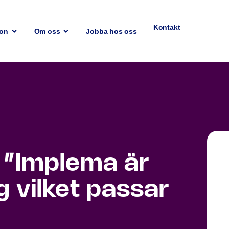
Kontakt
ion
Om oss
Jobba hos oss
: ”Implema är
ng vilket passar
”