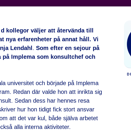
 d kollegor väljer att återvända till
at nya erfarenheter på annat håll. Vi
inja Lendahl
.
Som efter en sejour på
aka på Implema som konsultchef och
D
ala universitet och började på Implema
ram. Redan där valde hon att inrikta sig
nsult. Sedan dess har hennes resa
river hur hon tidigt fick stort ansvar
m att det var kul, både själva arbetet
också alla interna aktiviteter.