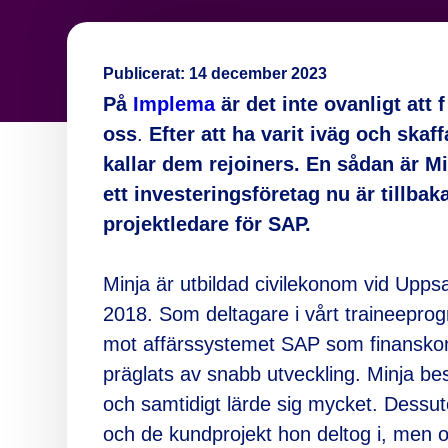
Publicerat:
14 december 2023
På
Implema
är det inte ovanligt att f
oss
.
Efter att ha varit iväg och skaff
kallar dem rejoiners. En sådan är M
ett investeringsföretag nu är tillb
projektledare för SAP.
Minja är utbildad civilekonom vid Upps
2018. Som deltagare i vårt traineeprog
mot affärssystemet SAP som finansko
präglats av snabb utveckling. Minja besk
och samtidigt lärde sig mycket. Dessuto
och de kundprojekt hon deltog i, men 