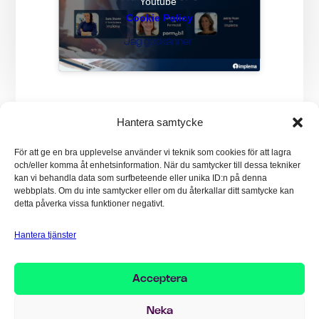
Youtube
Cookie Policy
Jag godkänner
DELA MED DIG:
Hantera samtycke
För att ge en bra upplevelse använder vi teknik som cookies för att lagra
och/eller komma åt enhetsinformation. När du samtycker till dessa tekniker
kan vi behandla data som surfbeteende eller unika ID:n på denna
webbplats. Om du inte samtycker eller om du återkallar ditt samtycke kan
detta påverka vissa funktioner negativt.
Hantera tjänster
Acceptera
Nyfiken på mer?
Neka
Kontakta vårt team – vi hjälper dig gärna!