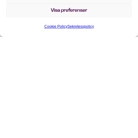
Visa preferenser
Oavsett om du har en fråga, vill veta mer om våra
lösningar eller bara är nyfiken på hur vi kan hjälpa ditt
Cookie Policy
Sekretesspolicy
företag, är du varmt välkommen att höra av dig.
info@implema.se
+46 8 503 124 00
Vill du veta mer om Implema och vårt
erbjudande? Kontakta mig!
Förnamn
*
Efternamn
*