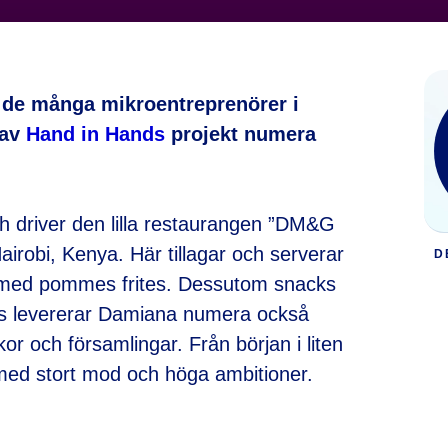
de många mikroentreprenörer i
 av
Hand in Hands
projekt numera
driver den lilla restaurangen ”DM&G
irobi, Kenya. Här tillagar och serverar
D
re, med pommes frites. Dessutom snacks
lats levererar Damiana numera också
kor och församlingar. Från början i liten
med stort mod och höga ambitioner.