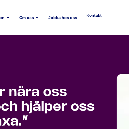
Kontakt
ion
Om oss
Jobba hos oss
r nära oss
ch hjälper oss
äxa.”