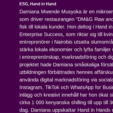
ESG
,
Hand in Hand
Damiana Mwende Musyoka är en mikroentr
som driver restaurangen ”DM&G Raw and F
fisk till lokala kunder. Hon deltog i Hand 
Enterprise Success, som riktar sig till kv
entreprenörer i Nairobis utsatta slumområde
stärka lokala ekonomier och lyfta familjer
i entreprenörskap, marknadsföring och dig
projektet hade Damiana småskaliga försäl
utbildningen förbättrades hennes affärsk
använda digital marknadsföring via soci
Instagram, TikTok och WhatsApp for Bus
inlägg och kreativt innehåll har hon ökat s
cirka 1 000 kenyanska shilling till upp till 
dag. Damiana uppskattar Hand in Hands n