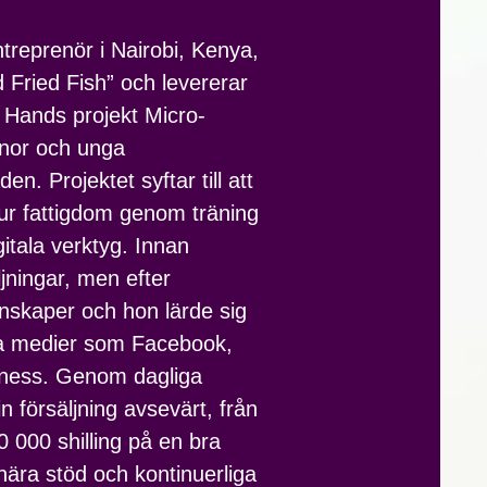
eprenör i Nairobi, Kenya,
ried Fish” och levererar
in Hands projekt Micro-
innor och unga
n. Projektet syftar till att
 ur fattigdom genom träning
itala verktyg. Innan
jningar, men efter
unskaper och hon lärde sig
ala medier som Facebook,
iness. Genom dagliga
in försäljning avsevärt, från
30 000 shilling på en bra
ära stöd och kontinuerliga