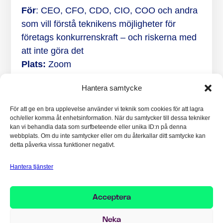
För
: CEO, CFO, CDO, CIO, COO och andra
som vill förstå teknikens möjligheter för
företags konkurrenskraft – och riskerna med
att inte göra det
Plats:
Zoom
Hantera samtycke
Webinaret är kostnadsfritt.
Anmäl dig nedan
för att se inspelad version.
För att ge en bra upplevelse använder vi teknik som cookies för att lagra
och/eller komma åt enhetsinformation. När du samtycker till dessa tekniker
kan vi behandla data som surfbeteende eller unika ID:n på denna
webbplats. Om du inte samtycker eller om du återkallar ditt samtycke kan
detta påverka vissa funktioner negativt.
Hantera tjänster
Acceptera
Neka