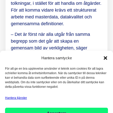
tolkningar, i stället för att handla om åtgärder.
För att komma vidare krävs ett strukturerat
arbete med masterdata, datakvalitet och
gemensamma definitioner.
– Det är först när alla utgår från samma
begrepp som det går att skapa en
gemensam bild av verkligheten, säger
Susanne.
Hantera samtycke
För att ge en bra upplevelse använder vi teknik som cookies för att lagra
Från rapportering till
och/eller komma åt enhetsinformation. När du samtycker till dessa tekniker
kan vi behandla data som surfbeteende eller unika ID:n på denna
beslutsstöd – hur data
webbplats. Om du inte samtycker eller om du återkallar ditt samtycke kan
detta påverka vissa funktioner negativt.
faktiskt används i
Hantera tjänster
praktiken