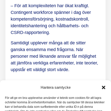
– För att komplexiteten har ökat kraftigt.
Contingent workforce spänner i dag över
kompetensförsörjning, kostnadskontroll,
identitetshantering och hållbarhets- och
CSRD-rapportering.
Samtidigt upplever många att de sitter
ganska ensamma med frågorna. När
personer med liknande ansvar får möjlighet
att jämföra verkliga erfarenheter, inte teorier,
uppstår ett väldigt stort värde.
Vilka brukar delta och vad krävs för
Hantera samtycke
att vara med?
För att ge en bra upplevelse använder vi teknik som cookies för att lagra
– Gruppen är medvetet selektiv. Deltagarna
och/eller komma åt enhetsinformation. När du samtycker till dessa tekniker
kan vi behandla data som surfbeteende eller unika ID:n på denna
är personer som har mandat och ansvar och